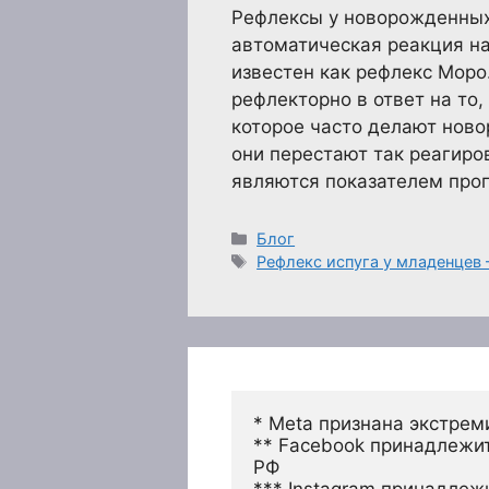
Рефлексы у новорожденных
автоматическая реакция н
известен как рефлекс Моро
рефлекторно в ответ на то,
которое часто делают нов
они перестают так реагиро
являются показателем прог
Рубрики
Блог
Метки
Рефлекс испуга у младенцев 
* Meta признана экстрем
** Facebook принадлежит
РФ