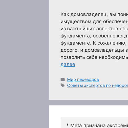
Как домовладелец, вы пон
имуществом для обеспечен
из важнейших аспектов об
фундамента, особенно когд
фундаменте. К сожалению, 
дорого, и домовладельцы з
позволить себе необходимы
далее
Рубрики
Мир переводов
Метки
Советы экспертов по недоро
* Meta признана экстрем