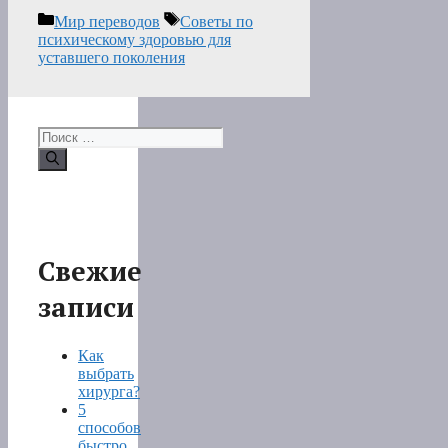
Рубрики
Метки
Мир переводов
Советы по
психическому здоровью для
уставшего поколения
Поиск:
Свежие
записи
Как
выбрать
хирурга?
5
способов
быстро