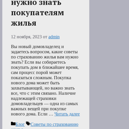
нужно знать
покупателям
жилья
12 ноября, 2023
от
admin
Вы новый домовладелец и
задаетесь вопросом, какие советы
по страхованию жилья вам нужно
знать? Если вы собираетесь
покупать дом в ближайшее время,
сам процесс порой может
показаться сложным. Покупка
нового дома может быть
захватывающей, но важно знать
все, что с этим связано. Наличие
надлежащей страховки
домовладельцев — одна из самых
важных вещей при покупке
нового дома. Если …
Читать далее
Рубрики
Метки
Блог
Советы по страхованию