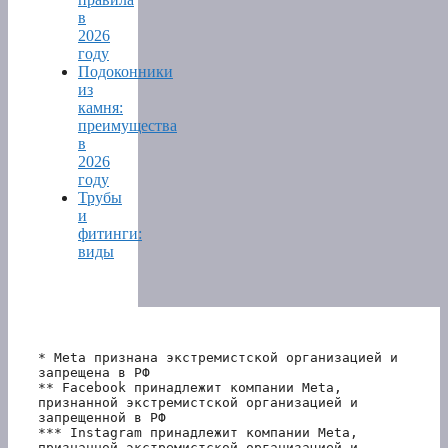
в
2026
году
Подоконники
из
камня:
преимущества
в
2026
году
Трубы
и
фитинги:
виды
* Meta признана экстремистской организацией и 
запрещена в РФ
** Facebook принадлежит компании Meta, 
признанной экстремистской организацией и 
запрещенной в РФ
*** Instagram принадлежит компании Meta, 
признанной экстремистской организацией и 