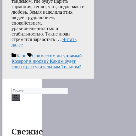
тандемом, где будут царить
гармония, тепло, уют, поддержка и
любовь. Земля наделила этих
людей трудолюбием,
спокойствием,
уравновешенностью и
стабильностью. Такие люди
стремятся заработать …
Читать
далее
Рубрики
Метки
Блог
Совместим ли упрямый
Козерог в любви? Каким будет
союз с рассудительным Тельцом?
Поиск:
Свежие