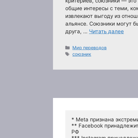
критериев, союзники — это
общие интересы с теми, ко
извлекают выгоду из отнош
альянсе. Союзники могут б
друга, …
Читать далее
Рубрики
Мир переводов
Метки
союзник
* Meta признана экстрем
** Facebook принадлежит
РФ