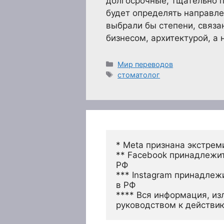
долгосрочные, тщательно 
будет определять направл
выбрали бы степени, связ
бизнесом, архитектурой, а
Рубрики
Мир переводов
Метки
стоматолог
* Meta признана экстрем
** Facebook принадлежит
РФ
*** Instagram принадлеж
в РФ 
**** Вся информация, из
руководством к действи