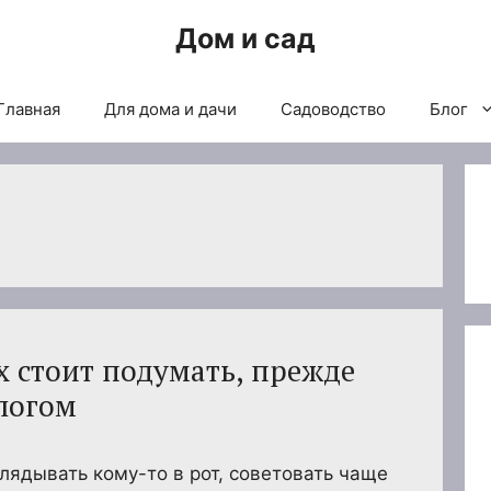
Дом и сад
Главная
Для дома и дачи
Садоводство
Блог
х стоит подумать, прежде
ологом
лядывать кому-то в рот, советовать чаще