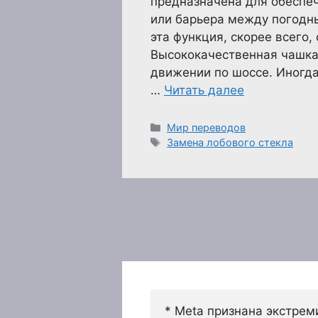
предназначена для обеспе
или барьера между погодн
эта функция, скорее всего,
Высококачественная чашка
движении по шоссе. Иногда
…
Читать далее
Рубрики
Мир переводов
Метки
Замена лобового стекла
* Meta признана экстрем