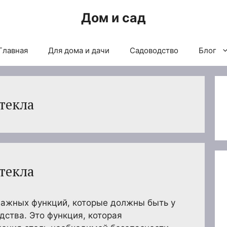
Дом и сад
Главная
Для дома и дачи
Садоводство
Блог
текла
текла
важных функций, которые должны быть у
дства. Это функция, которая