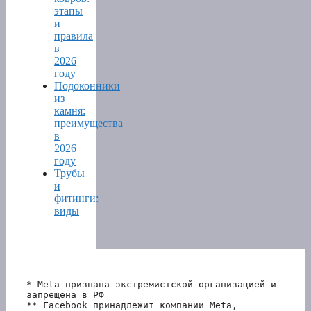
этапы
и
правила
в
2026
году
Подоконники
из
камня:
преимущества
в
2026
году
Трубы
и
фитинги:
виды
* Meta признана экстремистской организацией и 
запрещена в РФ
** Facebook принадлежит компании Meta, 