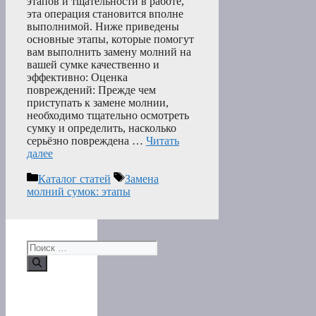
этапов и тщательности в работе,
эта операция становится вполне
выполнимой. Ниже приведены
основные этапы, которые помогут
вам выполнить замену молний на
вашей сумке качественно и
эффективно: Оценка
повреждений: Прежде чем
приступать к замене молнии,
необходимо тщательно осмотреть
сумку и определить, насколько
серьёзно повреждена …
Читать
далее
Рубрики
Метки
Каталог статей
Замена
молний сумок: этапы
Поиск: