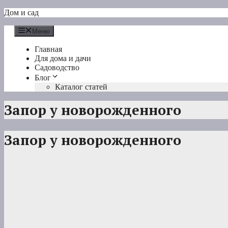
Перейти
Дом и сад
к
содержимому
Меню
Главная
Для дома и дачи
Садоводство
Блог
Каталог статей
Запор у новорожденного
Запор у новорожденного