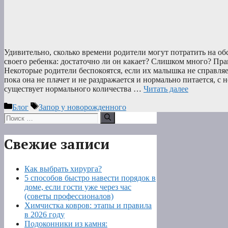
Удивительно, сколько времени родители могут потратить на о
своего ребенка: достаточно ли он какает? Слишком много? Прав
Некоторые родители беспокоятся, если их малышка не справляе
пока она не плачет и не раздражается и нормально питается, с н
существует нормального количества …
Читать далее
Рубрики
Метки
Блог
Запор у новорожденного
Поиск:
Свежие записи
Как выбрать хирурга?
5 способов быстро навести порядок в
доме, если гости уже через час
(советы профессионалов)
Химчистка ковров: этапы и правила
в 2026 году
Подоконники из камня: