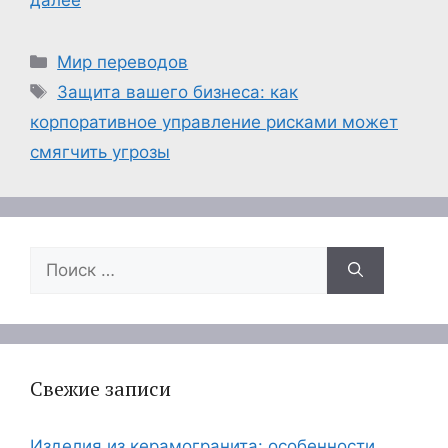
далее
Рубрики
Мир переводов
Метки
Защита вашего бизнеса: как
корпоративное управление рисками может
смягчить угрозы
Поиск:
Свежие записи
Изделия из керамогранита: особенности