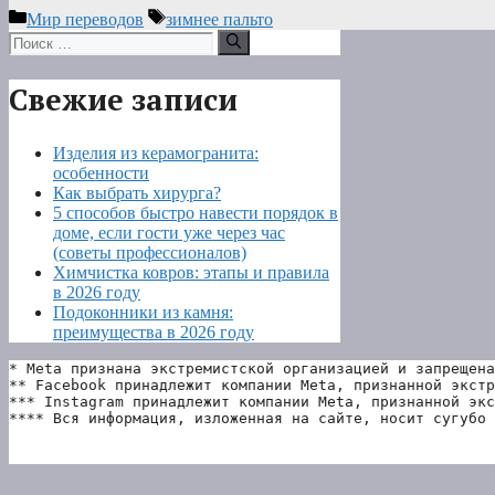
Рубрики
Метки
Мир переводов
зимнее пальто
Поиск:
Свежие записи
Изделия из керамогранита:
особенности
Как выбрать хирурга?
5 способов быстро навести порядок в
доме, если гости уже через час
(советы профессионалов)
Химчистка ковров: этапы и правила
в 2026 году
Подоконники из камня:
преимущества в 2026 году
* Meta признана экстремистской организацией и запрещена
** Facebook принадлежит компании Meta, признанной экстр
*** Instagram принадлежит компании Meta, признанной экс
**** Вся информация, изложенная на сайте, носит сугубо 