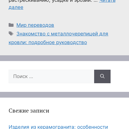
растрескиванию, усадке и эрозии. …
Читать
далее
Рубрики
Мир переводов
Метки
Знакомство с металлочерепицей для
кровли: подробное руководство
Поиск:
Свежие записи
Изделия из керамогранита: особенности