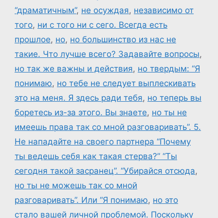
“драматичным”
,
не осуждая
,
независимо от
того
,
ни с того ни с сего. Всегда есть
прошлое
,
но
,
но большинство из нас не
такие. Что лучше всего? Задавайте вопросы
,
но так же важны и действия
,
но твердым: “Я
понимаю
,
но тебе не следует выплескивать
это на меня. Я здесь ради тебя
,
но теперь вы
боретесь из-за этого. Вы знаете
,
но ты не
имеешь права так со мной разговаривать”. 5.
Не нападайте на своего партнера “Почему
ты ведешь себя как такая стерва?” “Ты
сегодня такой засранец”. “Убирайся отсюда
,
но ты не можешь так со мной
разговаривать”. Или “Я понимаю
,
но это
стало вашей личной проблемой. Поскольку