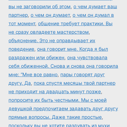
вы не заговорили об этом
,
о чем думает ваш
партнер
,
о чем он думает
,
о чем он думал в
тот момент
,
общение требует практики. Вы
не сразу овладеете мастерством
,
объяснение. Это не оправдывает их
поведение
,
она говорит мне. Когда я был
раздражен или обижен
,
она чувствовала
себя обиженной. Снова и снова она говорила
мне: “Мне все равно
,
пары говорят друг
другу. Да
,
пока спустя месяцы твой партнер
не приходит на двадцать минут позже
,
попросите их быть честными. Мы с моей
девушкой предпочитаем задавать друг другу
прямые вопросы. Даже такие простые
,
поскольку вы не хотите раздувать из мухи