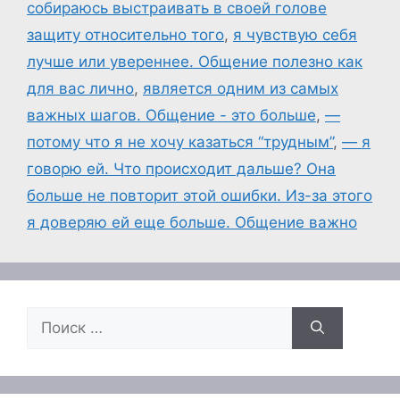
собираюсь выстраивать в своей голове
защиту относительно того
,
я чувствую себя
лучше или увереннее. Общение полезно как
для вас лично
,
является одним из самых
важных шагов. Общение - это больше
,
—
потому что я не хочу казаться “трудным”
,
— я
говорю ей. Что происходит дальше? Она
больше не повторит этой ошибки. Из-за этого
я доверяю ей еще больше. Общение важно
Поиск: