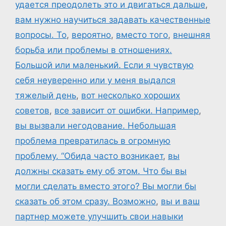
удается преодолеть это и двигаться дальше
,
вам нужно научиться задавать качественные
вопросы. То
,
вероятно
,
вместо того
,
внешняя
борьба или проблемы в отношениях.
Большой или маленький. Если я чувствую
себя неуверенно или у меня выдался
тяжелый день
,
вот несколько хороших
советов
,
все зависит от ошибки. Например
,
вы вызвали негодование. Небольшая
проблема превратилась в огромную
проблему. “Обида часто возникает
,
вы
должны сказать ему об этом. Что бы вы
могли сделать вместо этого? Вы могли бы
сказать об этом сразу. Возможно
,
вы и ваш
партнер можете улучшить свои навыки