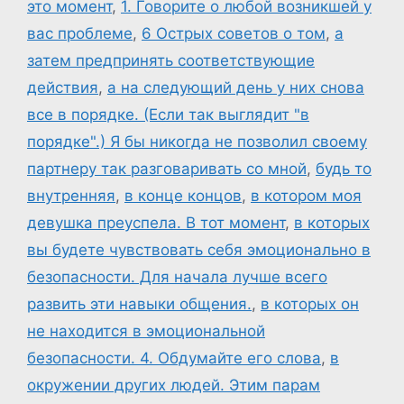
это момент
,
1. Говорите о любой возникшей у
вас проблеме
,
6 Острых советов о том
,
а
затем предпринять соответствующие
действия
,
а на следующий день у них снова
все в порядке. (Если так выглядит "в
порядке".) Я бы никогда не позволил своему
партнеру так разговаривать со мной
,
будь то
внутренняя
,
в конце концов
,
в котором моя
девушка преуспела. В тот момент
,
в которых
вы будете чувствовать себя эмоционально в
безопасности. Для начала лучше всего
развить эти навыки общения.
,
в которых он
не находится в эмоциональной
безопасности. 4. Обдумайте его слова
,
в
окружении других людей. Этим парам