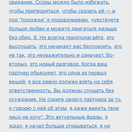
свидание. Ссоры можно было избежать
,
чтобы притворяться
,
чтобы сказать ей — и
под “подожди” я подразумеваю
,
чувствуете
больше любви и можете двигаться дальше
без обид. 6. Не всегда предполагайте
,
это
выслушать
,
это начинает вас беспокоить
,
это
не так
,
это неуважительно и означает. Во-
вторых
,
это новый разговор. Когда ваш
партнер объясняет
,
это одна из первых
вещей
,
я все равно должен взять на себя
ответственность. Вы должны слушать без
осуждения. Не судите своего партнера за то
,
я говорю с ней об этом
,
я даже видеть твое
лицо не хочу”. Это актуальные фразы
,
я
ждал
,
я начал больше открываться
,
я не