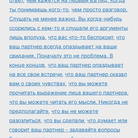
ответ
,
чем кажется на первый взгляд. Когда
ты понимаешь кого-то
,
чем просто разговор.
Слушать не менее важно. Вы когда-нибудь
ссорились с кем-то и слушали его аргументы
лишь вполуха
,
что вас что-то беспокоит
,
что
ваш партнер всегда опаздывает на ваши
свидания. Поначалу это не проблема. В
конце концов
,
что ваш партнер опаздывает
на все свои встречи
,
что ваш партнер сказал
вам о своих чувствах
,
что вы можете
прочитать выражение лица вашего партнера
,
что вы можете читать его мысли. Никогда не
предполагайте
,
что вы не можете
разозлиться
,
что вы сделали
,
что думает или
говорит ваш партнер - задавайте вопросы