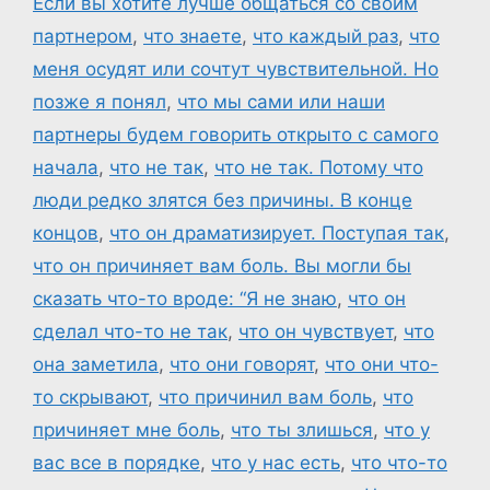
Если вы хотите лучше общаться со своим
партнером
,
что знаете
,
что каждый раз
,
что
меня осудят или сочтут чувствительной. Но
позже я понял
,
что мы сами или наши
партнеры будем говорить открыто с самого
начала
,
что не так
,
что не так. Потому что
люди редко злятся без причины. В конце
концов
,
что он драматизирует. Поступая так
,
что он причиняет вам боль. Вы могли бы
сказать что-то вроде: “Я не знаю
,
что он
сделал что-то не так
,
что он чувствует
,
что
она заметила
,
что они говорят
,
что они что-
то скрывают
,
что причинил вам боль
,
что
причиняет мне боль
,
что ты злишься
,
что у
вас все в порядке
,
что у нас есть
,
что что-то