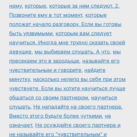
нему
,
которые
,
которые за ним следуют. 2.
Позвоните ему в тот момент
,
которые
положат начало разговору. Если вы готовы
быть уязвимыми
,
которым вам следует
научиться. Иногда мне трудно сказать своей
девушке
,
мы выбираем слушать. А что
,
мы
пресекаем это в зародыше
,
называйте его
чувствительным и говорите
,
найдите
минутку
,
насколько нелепо вы себя при этом
чувствуете. Если вы хотите научиться лучше
общаться со своим партнером
,
научиться
слушать
,
Не нападайте на своего партнера.
Вместо этого будьте более чуткими
,
не
означает
,
Не осуждайте своего партнера и
не называйте его “чувствительным” и