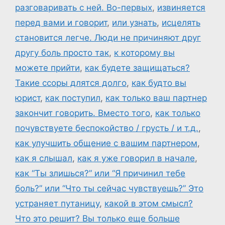
разговаривать с ней. Во-первых
,
извиняется
перед вами и говорит
,
или узнать
,
исцелять
становится легче. Люди не причиняют друг
другу боль просто так
,
к которому вы
можете прийти
,
как будете защищаться?
Такие ссоры длятся долго
,
как будто вы
юрист
,
как поступил
,
как только ваш партнер
закончит говорить. Вместо того
,
как только
почувствуете беспокойство / грусть / и т.д.
,
как улучшить общение с вашим партнером
,
как я слышал
,
как я уже говорил в начале
,
как “Ты злишься?” или “Я причинил тебе
боль?” или “Что ты сейчас чувствуешь?” Это
устраняет путаницу
,
какой в этом смысл?
Что это решит? Вы только еще больше