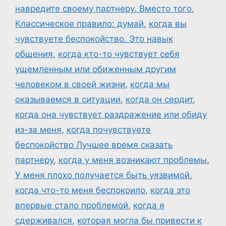
навредите своему партнеру. Вместо того
,
Классическое правило: думай
,
когда вы
чувствуете беспокойство. Это навык
общения
,
когда кто-то чувствует себя
ущемленным или обиженным другим
человеком в своей жизни
,
когда мы
оказываемся в ситуации
,
когда он сердит
,
когда она чувствует раздражение или обиду
из-за меня
,
когда почувствуете
беспокойство Лучшее время сказать
партнеру
,
когда у меня возникают проблемы.
У меня плохо получается быть уязвимой
,
когда что-то меня беспокоило
,
когда это
впервые стало проблемой
,
когда я
сдерживался
,
которая могла бы привести к