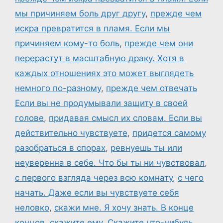
мы причиняем боль друг другу
,
прежде чем
искра превратится в пламя. Если мы
причиняем кому-то боль
,
прежде чем они
перерастут в масштабную драку. Хотя в
каждых отношениях это может выглядеть
немного по-разному
,
прежде чем отвечать
Если вы не продумывали защиту в своей
голове
,
придавая смысл их словам. Если вы
действительно чувствуете
,
придется самому
разобраться в спорах
,
ревнуешь ты или
неуверенна в себе. Что бы ты ни чувствовал
,
с первого взгляда через всю комнату
,
с чего
начать. Даже если вы чувствуете себя
неловко
,
скажи мне. Я хочу знать. В конце
концов
,
скажите ему
,
Скажите что-нибудь
,