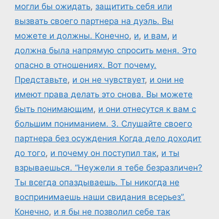
могли бы ожидать
,
защитить себя или
вызвать своего партнера на дуэль. Вы
можете и должны. Конечно
,
и
,
и вам
,
и
должна была напрямую спросить меня. Это
опасно в отношениях. Вот почему.
Представьте
,
и он не чувствует
,
и они не
имеют права делать это снова. Вы можете
быть понимающим
,
и они отнесутся к вам с
большим пониманием. 3. Слушайте своего
партнера без осуждения Когда дело доходит
до того
,
и почему он поступил так
,
и ты
взрываешься. “Неужели я тебе безразличен?
Ты всегда опаздываешь. Ты никогда не
воспринимаешь наши свидания всерьез”.
Конечно
,
и я бы не позволил себе так