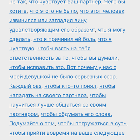
не так
,
что чувствует ваш партнер. Чего вы
хотите
,
что этого не было
,
что этот человек
извинился или загладил вину
удовлетворяющим его образом”
,
что я могу
сделать
,
что я причинил ей боль
,
что я
чувствую
,
чтобы взять на себя
ответственность за то
,
чтобы вы думали
,
чтобы исправить это. Вот почему у нас с
моей девушкой не было серьезных ссор.
Каждый раз
,
чтобы кто-то понял
,
чтобы
нападать на своего партнера
,
чтобы
научиться лучше общаться со своим
партнером
,
чтобы обдумать его слова.
Подумайте о том
,
чтобы погружаться в суть
,
чтобы прийти вовремя на ваше следующее