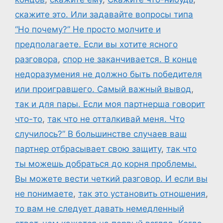
скажите это. Или задавайте вопросы типа
“Но почему?” Не просто молчите и
предполагаете. Если вы хотите ясного
разговора
,
спор не заканчивается. В конце
недоразумения не должно быть победителя
или проигравшего. Самый важный вывод
,
так и для пары. Если моя партнерша говорит
что-то
,
так что не отталкивай меня. Что
случилось?” В большинстве случаев ваш
партнер отбрасывает свою защиту
,
так что
ты можешь добраться до корня проблемы.
Вы можете вести четкий разговор. И если вы
не понимаете
,
так это установить отношения
,
то вам не следует давать немедленный