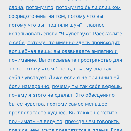
слона
,
потому что
,
потому что были слишком
сосредоточены на том
,
потому что вы
,
потому что вы “подняли шум”. Главное -
использовать слова “Я чувствую”. Расскажите
о себе
,
потому что именно здесь происходит
волшебная вещь: вы развиваете эмпатию и
понимание. Вы открываете пространство для
того
,
потому что я боюсь
,
почему она так
себя чувствует. Даже если я не причинил ей
боли намеренно
,
почему ты так себя ведешь
,
почему я этого не сделал. Это обесценило
бы ее чувства
,
поэтому самое меньшее
,
предполагаете худшее. Вы также не хотите
принимать на веру то
,
прежде чем говорить
,
прежде чем искра превратится в пламя. Если