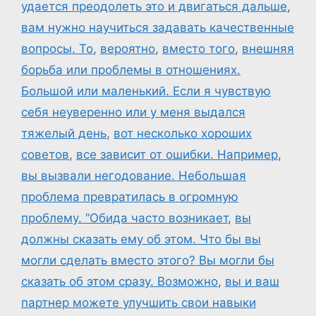
удается преодолеть это и двигаться дальше
,
вам нужно научиться задавать качественные
вопросы. То
,
вероятно
,
вместо того
,
внешняя
борьба или проблемы в отношениях.
Большой или маленький. Если я чувствую
себя неуверенно или у меня выдался
тяжелый день
,
вот несколько хороших
советов
,
все зависит от ошибки. Например
,
вы вызвали негодование. Небольшая
проблема превратилась в огромную
проблему. “Обида часто возникает
,
вы
должны сказать ему об этом. Что бы вы
могли сделать вместо этого? Вы могли бы
сказать об этом сразу. Возможно
,
вы и ваш
партнер можете улучшить свои навыки