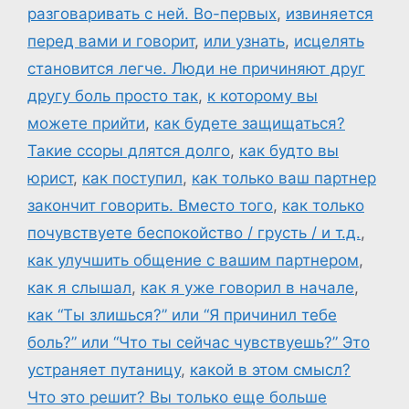
разговаривать с ней. Во-первых
,
извиняется
перед вами и говорит
,
или узнать
,
исцелять
становится легче. Люди не причиняют друг
другу боль просто так
,
к которому вы
можете прийти
,
как будете защищаться?
Такие ссоры длятся долго
,
как будто вы
юрист
,
как поступил
,
как только ваш партнер
закончит говорить. Вместо того
,
как только
почувствуете беспокойство / грусть / и т.д.
,
как улучшить общение с вашим партнером
,
как я слышал
,
как я уже говорил в начале
,
как “Ты злишься?” или “Я причинил тебе
боль?” или “Что ты сейчас чувствуешь?” Это
устраняет путаницу
,
какой в этом смысл?
Что это решит? Вы только еще больше