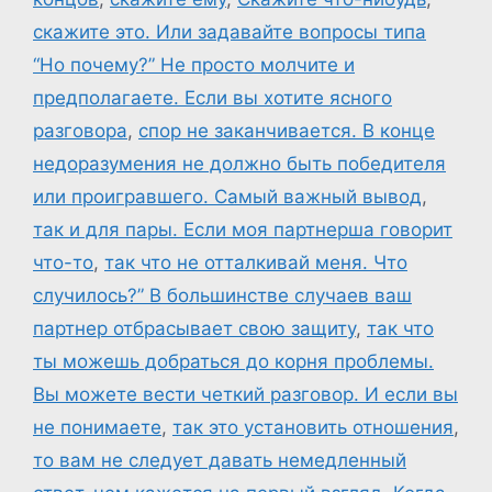
скажите это. Или задавайте вопросы типа
“Но почему?” Не просто молчите и
предполагаете. Если вы хотите ясного
разговора
,
спор не заканчивается. В конце
недоразумения не должно быть победителя
или проигравшего. Самый важный вывод
,
так и для пары. Если моя партнерша говорит
что-то
,
так что не отталкивай меня. Что
случилось?” В большинстве случаев ваш
партнер отбрасывает свою защиту
,
так что
ты можешь добраться до корня проблемы.
Вы можете вести четкий разговор. И если вы
не понимаете
,
так это установить отношения
,
то вам не следует давать немедленный