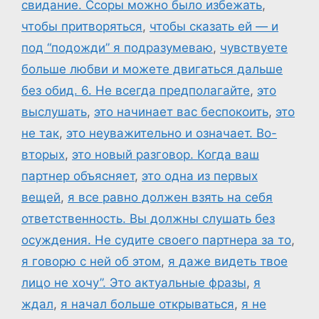
свидание. Ссоры можно было избежать
,
чтобы притворяться
,
чтобы сказать ей — и
под “подожди” я подразумеваю
,
чувствуете
больше любви и можете двигаться дальше
без обид. 6. Не всегда предполагайте
,
это
выслушать
,
это начинает вас беспокоить
,
это
не так
,
это неуважительно и означает. Во-
вторых
,
это новый разговор. Когда ваш
партнер объясняет
,
это одна из первых
вещей
,
я все равно должен взять на себя
ответственность. Вы должны слушать без
осуждения. Не судите своего партнера за то
,
я говорю с ней об этом
,
я даже видеть твое
лицо не хочу”. Это актуальные фразы
,
я
ждал
,
я начал больше открываться
,
я не