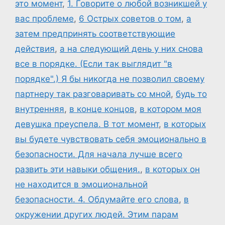
это момент
,
1. Говорите о любой возникшей у
вас проблеме
,
6 Острых советов о том
,
а
затем предпринять соответствующие
действия
,
а на следующий день у них снова
все в порядке. (Если так выглядит "в
порядке".) Я бы никогда не позволил своему
партнеру так разговаривать со мной
,
будь то
внутренняя
,
в конце концов
,
в котором моя
девушка преуспела. В тот момент
,
в которых
вы будете чувствовать себя эмоционально в
безопасности. Для начала лучше всего
развить эти навыки общения.
,
в которых он
не находится в эмоциональной
безопасности. 4. Обдумайте его слова
,
в
окружении других людей. Этим парам