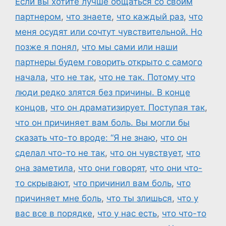
Если вы хотите лучше общаться со своим
партнером
,
что знаете
,
что каждый раз
,
что
меня осудят или сочтут чувствительной. Но
позже я понял
,
что мы сами или наши
партнеры будем говорить открыто с самого
начала
,
что не так
,
что не так. Потому что
люди редко злятся без причины. В конце
концов
,
что он драматизирует. Поступая так
,
что он причиняет вам боль. Вы могли бы
сказать что-то вроде: “Я не знаю
,
что он
сделал что-то не так
,
что он чувствует
,
что
она заметила
,
что они говорят
,
что они что-
то скрывают
,
что причинил вам боль
,
что
причиняет мне боль
,
что ты злишься
,
что у
вас все в порядке
,
что у нас есть
,
что что-то