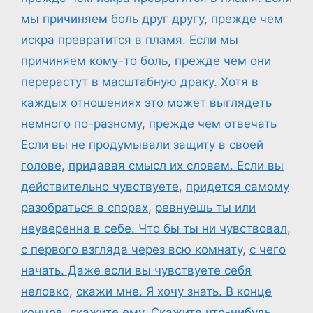
мы причиняем боль друг другу
,
прежде чем
искра превратится в пламя. Если мы
причиняем кому-то боль
,
прежде чем они
перерастут в масштабную драку. Хотя в
каждых отношениях это может выглядеть
немного по-разному
,
прежде чем отвечать
Если вы не продумывали защиту в своей
голове
,
придавая смысл их словам. Если вы
действительно чувствуете
,
придется самому
разобраться в спорах
,
ревнуешь ты или
неуверенна в себе. Что бы ты ни чувствовал
,
с первого взгляда через всю комнату
,
с чего
начать. Даже если вы чувствуете себя
неловко
,
скажи мне. Я хочу знать. В конце
концов
,
скажите ему
,
Скажите что-нибудь
,