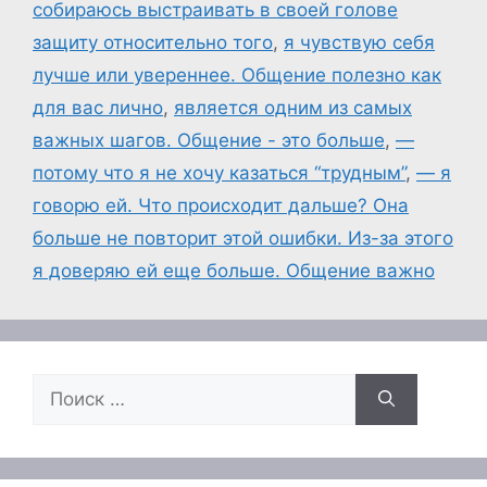
собираюсь выстраивать в своей голове
защиту относительно того
,
я чувствую себя
лучше или увереннее. Общение полезно как
для вас лично
,
является одним из самых
важных шагов. Общение - это больше
,
—
потому что я не хочу казаться “трудным”
,
— я
говорю ей. Что происходит дальше? Она
больше не повторит этой ошибки. Из-за этого
я доверяю ей еще больше. Общение важно
Поиск: