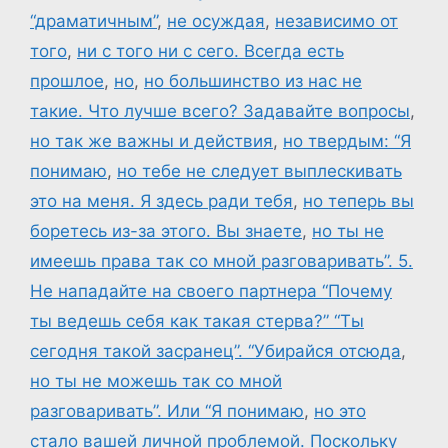
“драматичным”
,
не осуждая
,
независимо от
того
,
ни с того ни с сего. Всегда есть
прошлое
,
но
,
но большинство из нас не
такие. Что лучше всего? Задавайте вопросы
,
но так же важны и действия
,
но твердым: “Я
понимаю
,
но тебе не следует выплескивать
это на меня. Я здесь ради тебя
,
но теперь вы
боретесь из-за этого. Вы знаете
,
но ты не
имеешь права так со мной разговаривать”. 5.
Не нападайте на своего партнера “Почему
ты ведешь себя как такая стерва?” “Ты
сегодня такой засранец”. “Убирайся отсюда
,
но ты не можешь так со мной
разговаривать”. Или “Я понимаю
,
но это
стало вашей личной проблемой. Поскольку