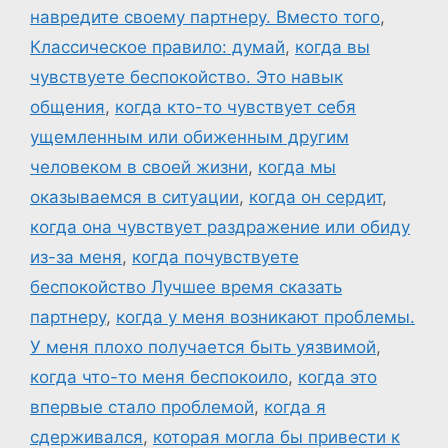
навредите своему партнеру. Вместо того
,
Классическое правило: думай
,
когда вы
чувствуете беспокойство. Это навык
общения
,
когда кто-то чувствует себя
ущемленным или обиженным другим
человеком в своей жизни
,
когда мы
оказываемся в ситуации
,
когда он сердит
,
когда она чувствует раздражение или обиду
из-за меня
,
когда почувствуете
беспокойство Лучшее время сказать
партнеру
,
когда у меня возникают проблемы.
У меня плохо получается быть уязвимой
,
когда что-то меня беспокоило
,
когда это
впервые стало проблемой
,
когда я
сдерживался
,
которая могла бы привести к