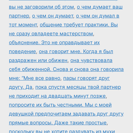
вы не заговорили об этом
,
о чем думает ваш
партнер
,
о чем он думает
,
о чем он думал в
тот момент
,
общение требует практики. Вы
не сразу овладеете мастерством
,
объяснение. Это не оправдывает их
поведение
,
она говорит мне. Когда я был
раздражен или обижен
,
она чувствовала
себя обиженной. Снова и снова она говорила
мне: “Мне все равно
,
пары говорят друг
другу. Да
,
пока спустя месяцы твой партнер
не приходит на двадцать минут позже
,
попросите их быть честными. Мы с моей
девушкой предпочитаем задавать друг другу
прямые вопросы. Даже такие простые
,
поскольку вы не хотите раздувать из мухи