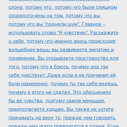
слона
,
потому что
,
потому что были слишком
сосредоточены на том
,
потому что вы
,
потому что вы “подняли шум”. Главное -
использовать слова “Я чувствую”. Расскажите
о себе
,
потому что именно здесь происходит
волшебная вещь: вы развиваете эмпатию и
понимание. Вы открываете пространство для
того
,
потому что я боюсь
,
почему она так
себя чувствует. Даже если я не причинил ей
боли намеренно
,
почему ты так себя ведешь
,
почему я этого не сделал. Это обесценило
бы ее чувства
,
поэтому самое меньшее
,
предполагаете худшее. Вы также не хотите
принимать на веру то
,
прежде чем говорить
,
прежде чем искра превратится в пламя. Если