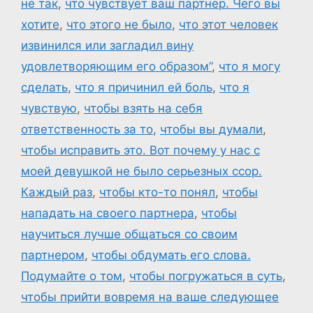
не так
,
что чувствует ваш партнер. Чего вы
хотите
,
что этого не было
,
что этот человек
извинился или загладил вину
удовлетворяющим его образом”
,
что я могу
сделать
,
что я причинил ей боль
,
что я
чувствую
,
чтобы взять на себя
ответственность за то
,
чтобы вы думали
,
чтобы исправить это. Вот почему у нас с
моей девушкой не было серьезных ссор.
Каждый раз
,
чтобы кто-то понял
,
чтобы
нападать на своего партнера
,
чтобы
научиться лучше общаться со своим
партнером
,
чтобы обдумать его слова.
Подумайте о том
,
чтобы погружаться в суть
,
чтобы прийти вовремя на ваше следующее