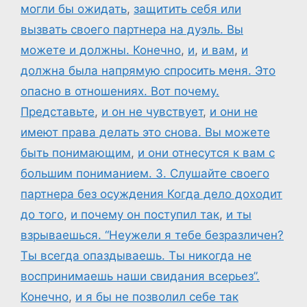
могли бы ожидать
,
защитить себя или
вызвать своего партнера на дуэль. Вы
можете и должны. Конечно
,
и
,
и вам
,
и
должна была напрямую спросить меня. Это
опасно в отношениях. Вот почему.
Представьте
,
и он не чувствует
,
и они не
имеют права делать это снова. Вы можете
быть понимающим
,
и они отнесутся к вам с
большим пониманием. 3. Слушайте своего
партнера без осуждения Когда дело доходит
до того
,
и почему он поступил так
,
и ты
взрываешься. “Неужели я тебе безразличен?
Ты всегда опаздываешь. Ты никогда не
воспринимаешь наши свидания всерьез”.
Конечно
,
и я бы не позволил себе так