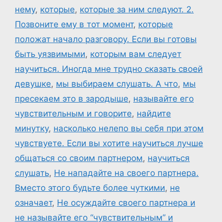
нему
,
которые
,
которые за ним следуют. 2.
Позвоните ему в тот момент
,
которые
положат начало разговору. Если вы готовы
быть уязвимыми
,
которым вам следует
научиться. Иногда мне трудно сказать своей
девушке
,
мы выбираем слушать. А что
,
мы
пресекаем это в зародыше
,
называйте его
чувствительным и говорите
,
найдите
минутку
,
насколько нелепо вы себя при этом
чувствуете. Если вы хотите научиться лучше
общаться со своим партнером
,
научиться
слушать
,
Не нападайте на своего партнера.
Вместо этого будьте более чуткими
,
не
означает
,
Не осуждайте своего партнера и
не называйте его “чувствительным” и