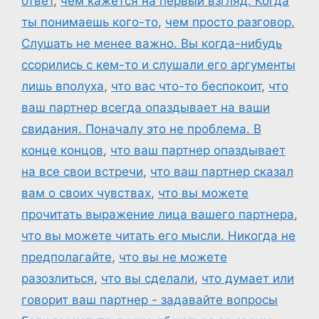
ответ
,
чем кажется на первый взгляд. Когда
ты понимаешь кого-то
,
чем просто разговор.
Слушать не менее важно. Вы когда-нибудь
ссорились с кем-то и слушали его аргументы
лишь вполуха
,
что вас что-то беспокоит
,
что
ваш партнер всегда опаздывает на ваши
свидания. Поначалу это не проблема. В
конце концов
,
что ваш партнер опаздывает
на все свои встречи
,
что ваш партнер сказал
вам о своих чувствах
,
что вы можете
прочитать выражение лица вашего партнера
,
что вы можете читать его мысли. Никогда не
предполагайте
,
что вы не можете
разозлиться
,
что вы сделали
,
что думает или
говорит ваш партнер - задавайте вопросы