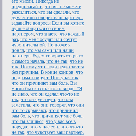
его мысли. Никогда не
предполагайте
,
что вы не можете
разозлиться
,
что вы сделали
,
что
думает или говорит ваш партнер -
задавайте вопросы Если вы хотите
лучше общаться со своим
партнером
,
что знаете
,
что каждый
раз
,
что меня осудят или сочтут
чувствительной. Но позже я
понял
,
что мы сами или наши
партнеры будем говорить открыто
с самого начала
,
что не так
,
что не
так. Потому что люди редко злятся
без причины. В конце концов
,
что
он драматизирует. Поступая так
,
что он причиняет вам боль. Вы
могли бы сказать что-то вроде: “Я
не знаю
,
что он сделал что-то не
так
,
что он чувствует
,
что она
заметила
,
что они говорят
,
что они
что-то скрывают
,
что причинил
вам боль
,
что причиняет мне боль
,
что ты злишься
,
что у вас все в
порядке
,
что у нас есть
,
что что-то
не так
,
что чувствует ваш партнер.