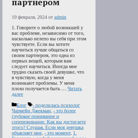
партнером
19 февраля, 2024
от
admin
1. Говорите о любой возникшей у
вас проблеме, независимо от того,
насколько нелепо вы себя при этом
чувствуете. Если вы хотите
научиться лучше общаться со
своим партнером, это одна из
первых вещей, которым вам
следует научиться. Иногда мне
трудно сказать своей девушке, что
я чувствую, когда у меня
возникают проблемы. У меня
плохо получается быть …
Читать
далее
Рубрики
Метки
Блог
- поделилась психолог
Чармейн Джекман
,
- это более
глубокое понимание и
сопереживание. Как вы достигаете
этого? Слушая. Если моя девушка
объясняет мне
,
- это момент
,
1.