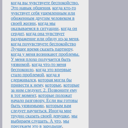
когда вы чувствуете беспокойство.
Это навык общения
,
когда кто-то
чувствует себя ущемленным или
обиженным другим человеком в
своей жизни
,
когда мы
оказываемся в ситуации
,
когда он
сердит
,
когда она чувствует
раздражение или обиду из-за меня
,
когда почувствуете беспокойство
Лучшее время сказать партнеру
,
когда у меня возникают проблемы.
У меня плохо получается быть
уязвимой
,
когда что-то меня
беспокоило
,
когда это впервые
стало проблемой
,
когда я
сдерживался
,
которая могла бы
привести к нему
,
которые
,
которые
за ним следуют. 2. Позвоните ему
в тот момент
,
которые положат
начало разговору. Если вы готовы
быть уязвимыми
,
которым вам
следует научиться. Иногда мне
трудно сказать своей девушке
,
мы
выбираем слушать. А что
,
мы
пресекаем это в зародыше
,