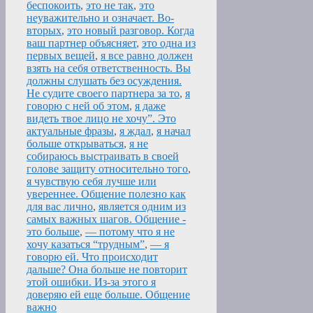
беспокоить
,
это не так
,
это
неуважительно и означает. Во-
вторых
,
это новый разговор. Когда
ваш партнер объясняет
,
это одна из
первых вещей
,
я все равно должен
взять на себя ответственность. Вы
должны слушать без осуждения.
Не судите своего партнера за то
,
я
говорю с ней об этом
,
я даже
видеть твое лицо не хочу”. Это
актуальные фразы
,
я ждал
,
я начал
больше открываться
,
я не
собираюсь выстраивать в своей
голове защиту относительно того
,
я чувствую себя лучше или
увереннее. Общение полезно как
для вас лично
,
является одним из
самых важных шагов. Общение -
это больше
,
— потому что я не
хочу казаться “трудным”
,
— я
говорю ей. Что происходит
дальше? Она больше не повторит
этой ошибки. Из-за этого я
доверяю ей еще больше. Общение
важно