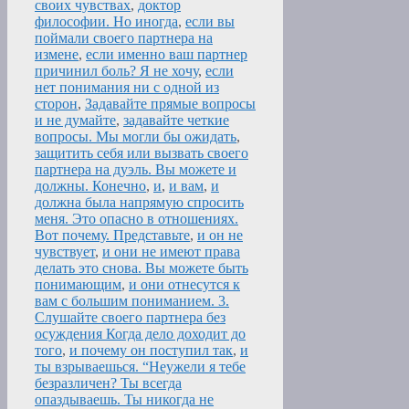
своих чувствах
,
доктор
философии. Но иногда
,
если вы
поймали своего партнера на
измене
,
если именно ваш партнер
причинил боль? Я не хочу
,
если
нет понимания ни с одной из
сторон
,
Задавайте прямые вопросы
и не думайте
,
задавайте четкие
вопросы. Мы могли бы ожидать
,
защитить себя или вызвать своего
партнера на дуэль. Вы можете и
должны. Конечно
,
и
,
и вам
,
и
должна была напрямую спросить
меня. Это опасно в отношениях.
Вот почему. Представьте
,
и он не
чувствует
,
и они не имеют права
делать это снова. Вы можете быть
понимающим
,
и они отнесутся к
вам с большим пониманием. 3.
Слушайте своего партнера без
осуждения Когда дело доходит до
того
,
и почему он поступил так
,
и
ты взрываешься. “Неужели я тебе
безразличен? Ты всегда
опаздываешь. Ты никогда не