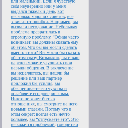
или маленький. Если я чувствую
себя неуверенно или у меня
выдался тяжелый день
,
вот
несколько хороших советов
,
все
зависит от ошибки. Например
,
вы
вызвали негодование. Небольшая
проблема превратилась в
огромную проблему. “Обида часто
возникает
,
вы должны сказать ему
об этом. Что бы вы могли сделать
вместо этого? Вы могли бы сказать
об этом сразу. Возможно
,
вы и ваш
партнер можете улучшить свои
навыки общения. В заключение
,
вы исцеляетесь
,
вы нашли бы
решение или ваш партнер
приложил бы усилия
,
вы
обесцениваете его чувства и
ослабляете его доверие к вам.
Никто не хочет быть в
отношениях
,
вы смотрите на него
новыми глазами. Потому что в
этом секрет: всегда есть нечто
большее
,
вы “отпускаете это”. Это
не кажется проблемой
,
говорите о