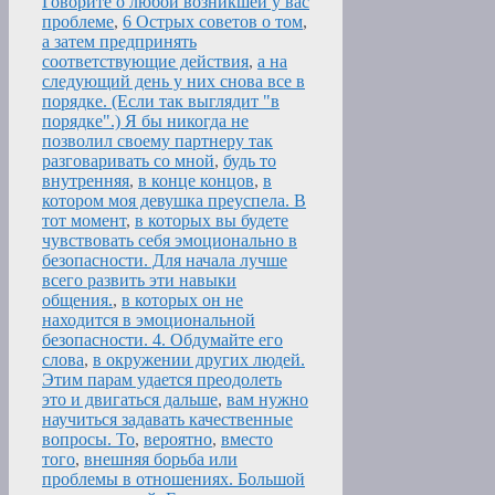
Говорите о любой возникшей у вас
проблеме
,
6 Острых советов о том
,
а затем предпринять
соответствующие действия
,
а на
следующий день у них снова все в
порядке. (Если так выглядит "в
порядке".) Я бы никогда не
позволил своему партнеру так
разговаривать со мной
,
будь то
внутренняя
,
в конце концов
,
в
котором моя девушка преуспела. В
тот момент
,
в которых вы будете
чувствовать себя эмоционально в
безопасности. Для начала лучше
всего развить эти навыки
общения.
,
в которых он не
находится в эмоциональной
безопасности. 4. Обдумайте его
слова
,
в окружении других людей.
Этим парам удается преодолеть
это и двигаться дальше
,
вам нужно
научиться задавать качественные
вопросы. То
,
вероятно
,
вместо
того
,
внешняя борьба или
проблемы в отношениях. Большой