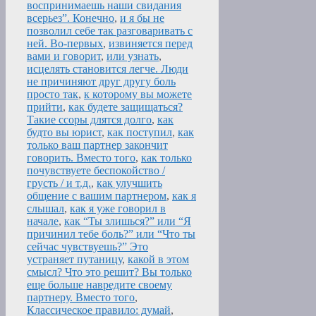
воспринимаешь наши свидания
всерьез”. Конечно
,
и я бы не
позволил себе так разговаривать с
ней. Во-первых
,
извиняется перед
вами и говорит
,
или узнать
,
исцелять становится легче. Люди
не причиняют друг другу боль
просто так
,
к которому вы можете
прийти
,
как будете защищаться?
Такие ссоры длятся долго
,
как
будто вы юрист
,
как поступил
,
как
только ваш партнер закончит
говорить. Вместо того
,
как только
почувствуете беспокойство /
грусть / и т.д.
,
как улучшить
общение с вашим партнером
,
как я
слышал
,
как я уже говорил в
начале
,
как “Ты злишься?” или “Я
причинил тебе боль?” или “Что ты
сейчас чувствуешь?” Это
устраняет путаницу
,
какой в этом
смысл? Что это решит? Вы только
еще больше навредите своему
партнеру. Вместо того
,
Классическое правило: думай
,