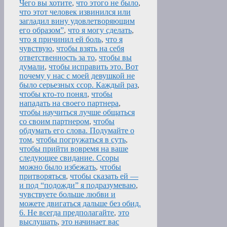
Чего вы хотите
,
что этого не было
,
что этот человек извинился или
загладил вину удовлетворяющим
его образом”
,
что я могу сделать
,
что я причинил ей боль
,
что я
чувствую
,
чтобы взять на себя
ответственность за то
,
чтобы вы
думали
,
чтобы исправить это. Вот
почему у нас с моей девушкой не
было серьезных ссор. Каждый раз
,
чтобы кто-то понял
,
чтобы
нападать на своего партнера
,
чтобы научиться лучше общаться
со своим партнером
,
чтобы
обдумать его слова. Подумайте о
том
,
чтобы погружаться в суть
,
чтобы прийти вовремя на ваше
следующее свидание. Ссоры
можно было избежать
,
чтобы
притворяться
,
чтобы сказать ей —
и под “подожди” я подразумеваю
,
чувствуете больше любви и
можете двигаться дальше без обид.
6. Не всегда предполагайте
,
это
выслушать
,
это начинает вас