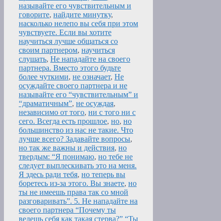
называйте его чувствительным и
говорите
,
найдите минутку
,
насколько нелепо вы себя при этом
чувствуете. Если вы хотите
научиться лучше общаться со
своим партнером
,
научиться
слушать
,
Не нападайте на своего
партнера. Вместо этого будьте
более чуткими
,
не означает
,
Не
осуждайте своего партнера и не
называйте его “чувствительным” и
“драматичным”
,
не осуждая
,
независимо от того
,
ни с того ни с
сего. Всегда есть прошлое
,
но
,
но
большинство из нас не такие. Что
лучше всего? Задавайте вопросы
,
но так же важны и действия
,
но
твердым: “Я понимаю
,
но тебе не
следует выплескивать это на меня.
Я здесь ради тебя
,
но теперь вы
боретесь из-за этого. Вы знаете
,
но
ты не имеешь права так со мной
разговаривать”. 5. Не нападайте на
своего партнера “Почему ты
ведешь себя как такая стерва?” “Ты