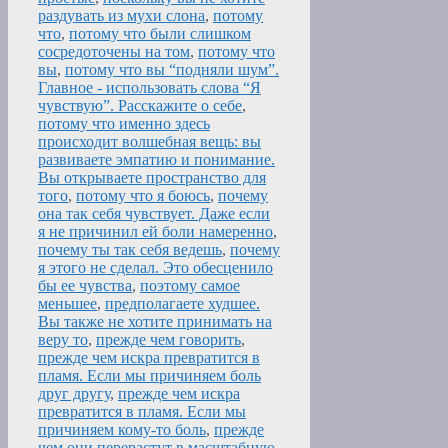
раздувать из мухи слона
,
потому
что
,
потому что были слишком
сосредоточены на том
,
потому что
вы
,
потому что вы “подняли шум”.
Главное - использовать слова “Я
чувствую”. Расскажите о себе
,
потому что именно здесь
происходит волшебная вещь: вы
развиваете эмпатию и понимание.
Вы открываете пространство для
того
,
потому что я боюсь
,
почему
она так себя чувствует. Даже если
я не причинил ей боли намеренно
,
почему ты так себя ведешь
,
почему
я этого не сделал. Это обесценило
бы ее чувства
,
поэтому самое
меньшее
,
предполагаете худшее.
Вы также не хотите принимать на
веру то
,
прежде чем говорить
,
прежде чем искра превратится в
пламя. Если мы причиняем боль
друг другу
,
прежде чем искра
превратится в пламя. Если мы
причиняем кому-то боль
,
прежде
чем они перерастут в масштабную