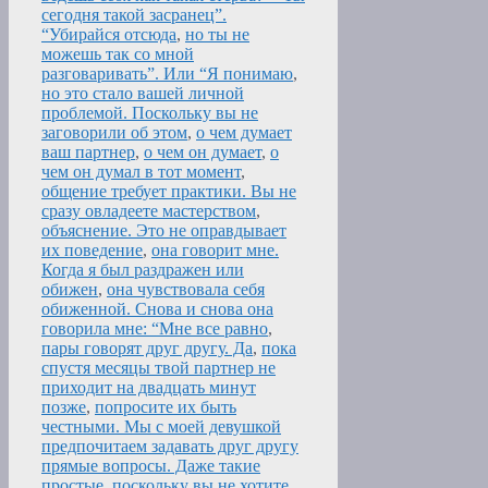
сегодня такой засранец”.
“Убирайся отсюда
,
но ты не
можешь так со мной
разговаривать”. Или “Я понимаю
,
но это стало вашей личной
проблемой. Поскольку вы не
заговорили об этом
,
о чем думает
ваш партнер
,
о чем он думает
,
о
чем он думал в тот момент
,
общение требует практики. Вы не
сразу овладеете мастерством
,
объяснение. Это не оправдывает
их поведение
,
она говорит мне.
Когда я был раздражен или
обижен
,
она чувствовала себя
обиженной. Снова и снова она
говорила мне: “Мне все равно
,
пары говорят друг другу. Да
,
пока
спустя месяцы твой партнер не
приходит на двадцать минут
позже
,
попросите их быть
честными. Мы с моей девушкой
предпочитаем задавать друг другу
прямые вопросы. Даже такие
простые
,
поскольку вы не хотите