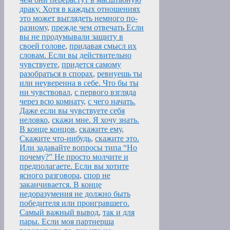
драку. Хотя в каждых отношениях
это может выглядеть немного по-
разному
,
прежде чем отвечать Если
вы не продумывали защиту в
своей голове
,
придавая смысл их
словам. Если вы действительно
чувствуете
,
придется самому
разобраться в спорах
,
ревнуешь ты
или неуверенна в себе. Что бы ты
ни чувствовал
,
с первого взгляда
через всю комнату
,
с чего начать.
Даже если вы чувствуете себя
неловко
,
скажи мне. Я хочу знать.
В конце концов
,
скажите ему
,
Скажите что-нибудь
,
скажите это.
Или задавайте вопросы типа “Но
почему?” Не просто молчите и
предполагаете. Если вы хотите
ясного разговора
,
спор не
заканчивается. В конце
недоразумения не должно быть
победителя или проигравшего.
Самый важный вывод
,
так и для
пары. Если моя партнерша