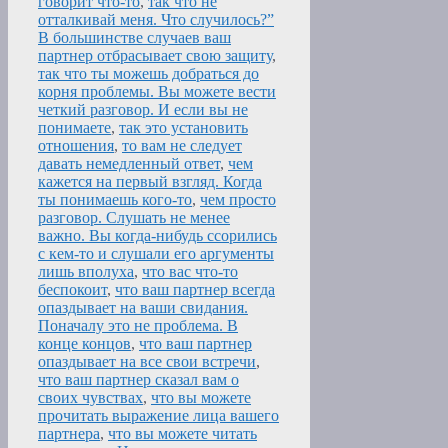
говорит что-то
,
так что не
отталкивай меня. Что случилось?”
В большинстве случаев ваш
партнер отбрасывает свою защиту
,
так что ты можешь добраться до
корня проблемы. Вы можете вести
четкий разговор. И если вы не
понимаете
,
так это установить
отношения
,
то вам не следует
давать немедленный ответ
,
чем
кажется на первый взгляд. Когда
ты понимаешь кого-то
,
чем просто
разговор. Слушать не менее
важно. Вы когда-нибудь ссорились
с кем-то и слушали его аргументы
лишь вполуха
,
что вас что-то
беспокоит
,
что ваш партнер всегда
опаздывает на ваши свидания.
Поначалу это не проблема. В
конце концов
,
что ваш партнер
опаздывает на все свои встречи
,
что ваш партнер сказал вам о
своих чувствах
,
что вы можете
прочитать выражение лица вашего
партнера
,
что вы можете читать